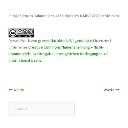
Entstanden im Rahmen des GIZ Projektes ICMP/CCCEP in Vietnam
Dieses Werk von
greeneducation4all/sgendera
ist lizenziert
unter einer
Creative Commons Namensnennung – Nicht-
kommerziell – Weitergabe unter gleichen Bedingungen 4.0
International Lizenz
Post
Waste
Waste
navigation
Search
for: